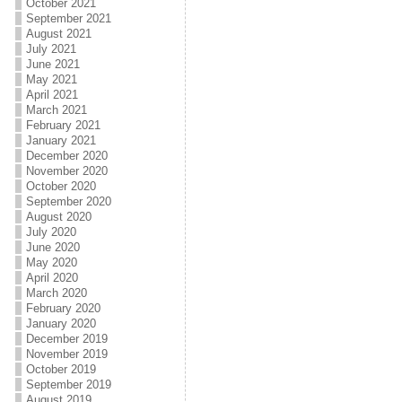
October 2021
September 2021
August 2021
July 2021
June 2021
May 2021
April 2021
March 2021
February 2021
January 2021
December 2020
November 2020
October 2020
September 2020
August 2020
July 2020
June 2020
May 2020
April 2020
March 2020
February 2020
January 2020
December 2019
November 2019
October 2019
September 2019
August 2019