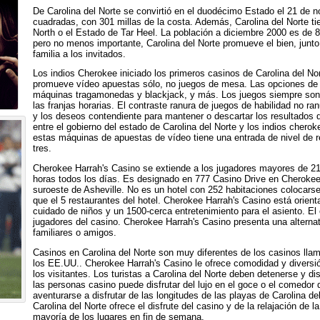
De Carolina del Norte se convirtió en el duodécimo Estado el 21 de 
cuadradas, con 301 millas de la costa. Además, Carolina del Norte ti
North o el Estado de Tar Heel. La población a diciembre 2000 es de
pero no menos importante, Carolina del Norte promueve el bien, junto
familia a los invitados.
Los indios Cherokee iniciado los primeros casinos de Carolina del N
promueve vídeo apuestas sólo, no juegos de mesa. Las opciones de 
máquinas tragamonedas y blackjack, y más. Los juegos siempre son 
las franjas horarias. El contraste ranura de juegos de habilidad no 
y los deseos contendiente para mantener o descartar los resultados de
entre el gobierno del estado de Carolina del Norte y los indios chero
estas máquinas de apuestas de vídeo tiene una entrada de nivel de r
tres.
Cherokee Harrah's Casino se extiende a los jugadores mayores de 21 
horas todos los días. Es designado en 777 Casino Drive en Cherokee,
suroeste de Asheville. No es un hotel con 252 habitaciones colocars
que el 5 restaurantes del hotel. Cherokee Harrah's Casino está orienta
cuidado de niños y un 1500-cerca entretenimiento para el asiento. El 
jugadores del casino. Cherokee Harrah's Casino presenta una alterna
familiares o amigos.
Casinos en Carolina del Norte son muy diferentes de los casinos llam
los EE.UU.. Cherokee Harrah's Casino le ofrece comodidad y diversión
los visitantes. Los turistas a Carolina del Norte deben detenerse y di
las personas casino puede disfrutar del lujo en el goce o el comedor
aventurarse a disfrutar de las longitudes de las playas de Carolina de
Carolina del Norte ofrece el disfrute del casino y de la relajación de 
mayoría de los lugares en fin de semana.