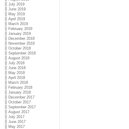
July 2019
June 2019
May 2019
April 2019
March 2019
February 2019
January 2019
December 2018
November 2018
October 2018
September 2018
August 2018
July 2018
June 2018
May 2018
April 2018
March 2018
February 2018
January 2018
December 2017
October 2017
September 2017
August 2017
July 2017
June 2017
May 2017