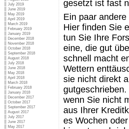
gesetzt ist fast 
July 2019
June 2019
May 2019
Ein paar andere
April 2019
March 2019
Hier finden Sie 
February 2019
January 2019
tun Sie Ihre For
December 2018
November 2018
eine, die gut üb
October 2018
September 2018
schnell macht en
August 2018
July 2018
Wettern enttäus
June 2018
May 2018
sie nicht direkt 
April 2018
March 2018
gutgeschrieben. 
February 2018
January 2018
wenn Sie nicht 
December 2017
October 2017
September 2017
aus Ihrer Kredit
August 2017
July 2017
es Wochen oder
June 2017
May 2017