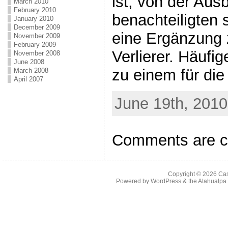
ist, von der Aus
March 2010
February 2010
benachteiligten 
January 2010
December 2009
eine Ergänzung
November 2009
February 2009
Verlierer. Häufig
November 2008
June 2008
zu einem für die
March 2008
April 2007
June 19th, 2010
Comments are c
Copyright © 2026
Cas
Powered by
WordPress
& the
Atahualp