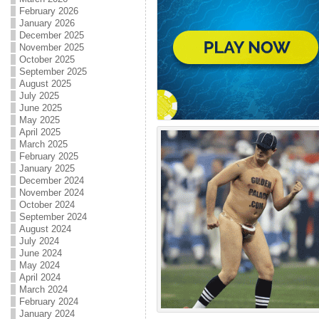
February 2026
January 2026
December 2025
November 2025
October 2025
September 2025
August 2025
July 2025
June 2025
May 2025
April 2025
March 2025
February 2025
January 2025
December 2024
November 2024
October 2024
September 2024
August 2024
July 2024
June 2024
May 2024
April 2024
March 2024
February 2024
January 2024