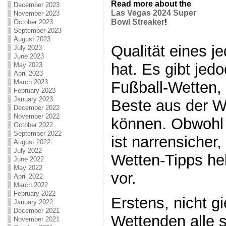
Read more about the
December 2023
Las Vegas 2024 Super
November 2023
Bowl Streaker
!
October 2023
September 2023
August 2023
Qualität eines 
July 2023
June 2023
hat. Es gibt jedo
May 2023
April 2023
March 2023
Fußball-Wetten, 
February 2023
January 2023
Beste aus der W
December 2022
November 2022
können. Obwohl
October 2022
September 2022
ist narrensicher,
August 2022
July 2022
Wetten-Tipps he
June 2022
May 2022
vor.
April 2022
March 2022
February 2022
Erstens, nicht g
January 2022
December 2021
Wettenden alle s
November 2021